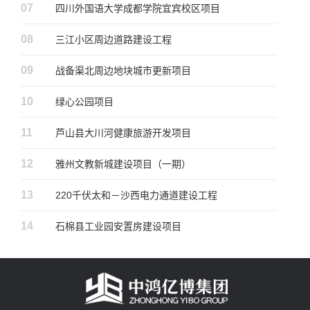
07
四川外国语大学成都学院宜宾校区项目
08
三江小区周边道路建设工程
09
战备渠北周边地块城市更新项目
10
绿心公园项目
11
芦山县大川河健康旅游开发项目
12
雅州文教新城建设项目（一期）
13
220千伏太和－沙西电力通道建设工程
14
石棉县工业园安置房建设项目
资阳沱东新区路堤景观带北段景观及配套建筑工程
15
项目
16
标准化厂房建设项目