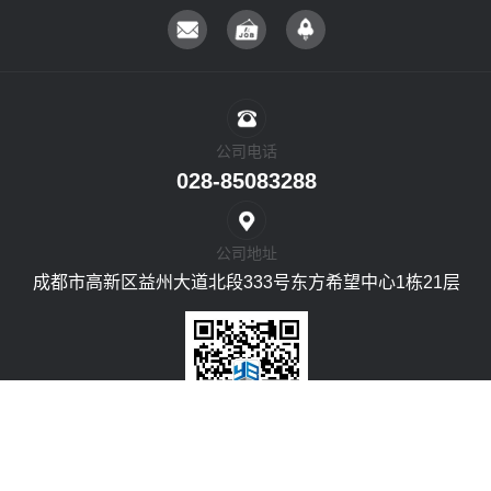
17
蓉欧之心滨河绿岛和新城公园建设项目
18
丛树片区高压线下地工程（电气设备工程）
19
时光水街项目
公司电话
028-85083288
公司地址
成都市高新区益州大道北段333号东方希望中心1栋21层
关注微信公众号