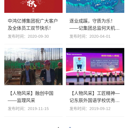
中鸿亿博集团祝广大客户
逐业成蹊，守质为乐！
及全体员工双节快乐！
——记集团总监何天机获
奖征文
发布时间：2020-09-30
发布时间：2020-04-01
【人物风采】融创中国
【人物风采】工匠精神—
——监理风采
记东辰外国语学校优秀监
理团队
发布时间：2019-11-15
发布时间：2019-09-12